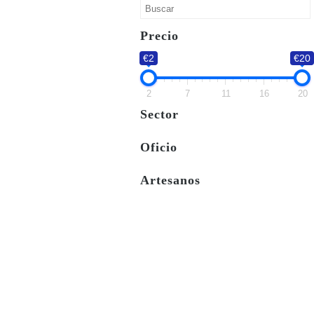
Precio
€2
€20
2
7
11
16
20
Sector
Oficio
Artesanos