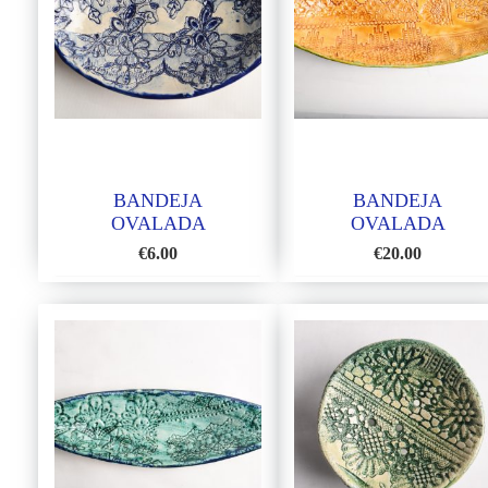
BANDEJA
BANDEJA
OVALADA
OVALADA
PEQUEÑA
€
6.00
€
20.00
AÑADIR
AÑADIR
A
A
LA
LA
LISTA
LISTA
DE
DE
DESEOS
DESEOS