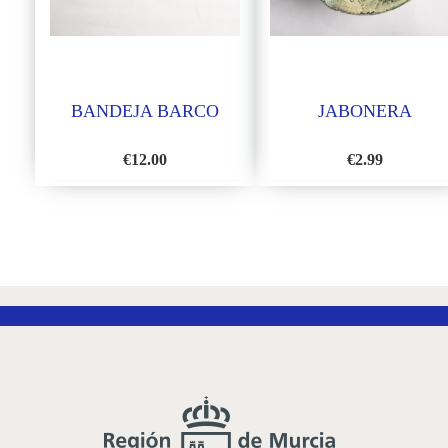
BANDEJA BARCO
JABONERA
€
12.00
€
2.99
AÑADIR
AÑADIR
A
A
LA
LA
LISTA
LISTA
DE
DE
DESEOS
DESEOS