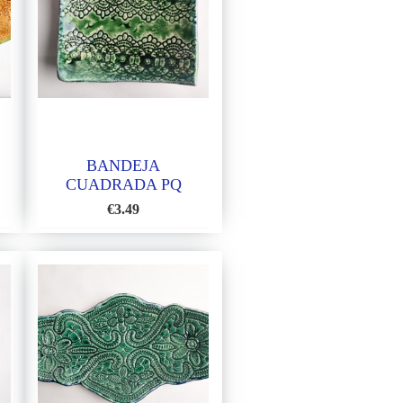
BANDEJA
CUADRADA PQ
€
3.49
AÑADIR
A
LA
LISTA
DE
DESEOS