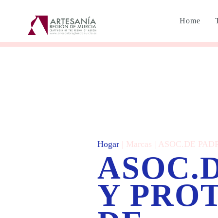
Home
Hogar
| Marcas | ASOC.DE P
ASOC.
Y PRO