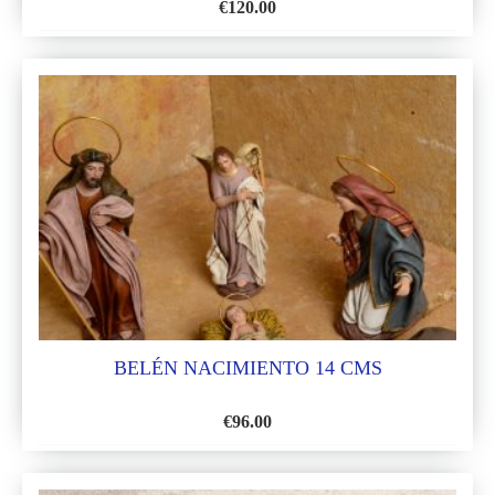
€
120.00
AÑADIR
A
LA
LISTA
DE
DESEOS
BELÉN NACIMIENTO 14 CMS
€
96.00
AÑADIR
A