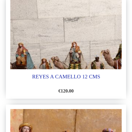
LA
LISTA
DE
DESEOS
REYES A CAMELLO 12 CMS
€
120.00
AÑADIR
A
LA
LISTA