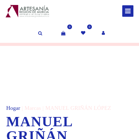
0
0
Hogar
| Marcas | MANUEL GRIÑÁN LÓPEZ
MANUEL
GRIÑÁN