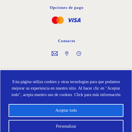
Opciones de pago
Contacto
Síguenos en
Esta página utiliza cookies y otras tecnologías para que podamos
mejorar su experiencia en nuestro sitio. Al hacer clic en "Aceptar
todo", acepta nuestro uso de cookies.
Click para más información
Aceptar todo
Política de Cookies
Protección de Datos
Términos y condiciones
Personalizar