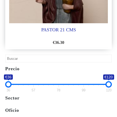
PASTOR 21 CMS
€
36.30
AÑADIR
A
LA
Precio
LISTA
€36
€120
DE
DESEOS
36
57
78
99
120
Sector
Oficio