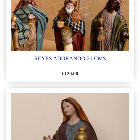
DE
DESEOS
REYES ADORANDO 21 CMS
€
120.00
AÑADIR
A
LA
LISTA
DE
DESEOS