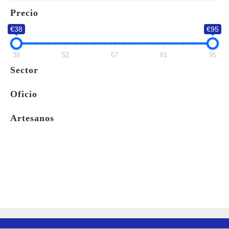
LA
Precio
LISTA
€38
€95
DE
DESEOS
38
52
67
81
95
Sector
Oficio
Artesanos