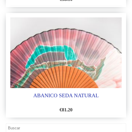
AÑADIR
A
LA
LISTA
DE
DESEOS
ABANICO SEDA NATURAL
€
81.20
AÑADIR
A