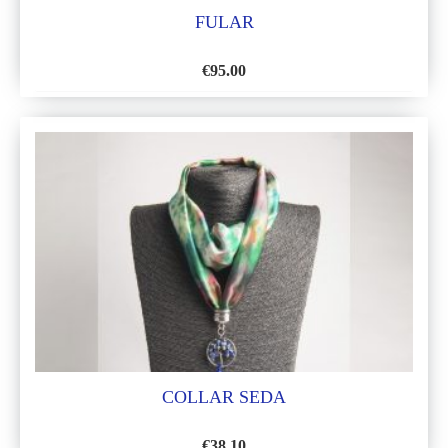
FULAR
€
95.00
AÑADIR
A
LA
LISTA
DE
DESEOS
COLLAR SEDA
€
38.10