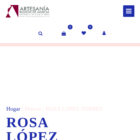
0
0
Hogar
| Marcas | ROSA LÓPEZ TORRES
ROSA
LÓPEZ