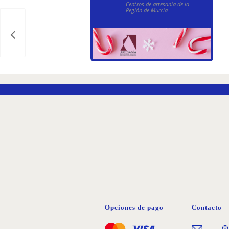
Centros de artesanía de la
Región de Murcia
DETALLES DEL
EVENTO
El Centro Regional de
Artesanía de Murcia
invita a las familias a
Opciones de pago
Contacto
disfrutar de los
talleres infantiles
Más