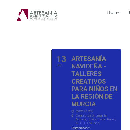
Home
13
ARTESANÍA
NAVIDEÑA -
DIC
TALLERES
CREATIVOS
PARA NIÑOS EN
LA REGIÓN DE
MURCIA
(Todo El Día)
Centro de Artesanía
Murcia
, C/Francisco Rabal,
6, 30009 Murcia
Organizador: