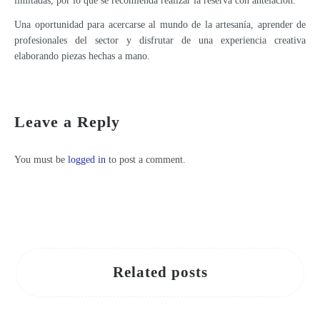
limitadas, por lo que se recomienda realizar la reserva con antelación.
Una oportunidad para acercarse al mundo de la artesanía, aprender de
profesionales del sector y disfrutar de una experiencia creativa
elaborando piezas hechas a mano.
The Nativity Scene Associations of the Region, in favor of protecting nativity scenes and declaring it Intangible Cultural Heritage
Leave a Reply
You must be
logged in
to post a comment.
Related posts