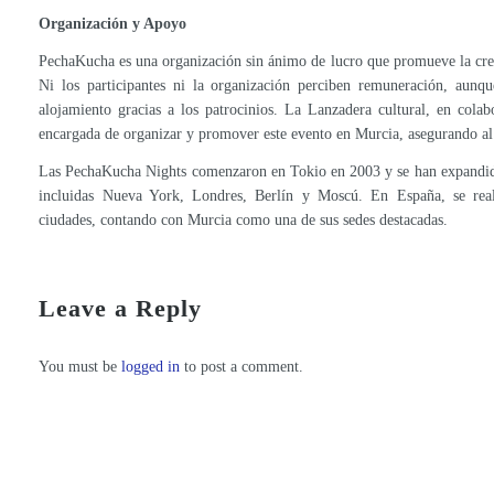
Organización y Apoyo
PechaKucha es una organización sin ánimo de lucro que promueve la creat
Ni los participantes ni la organización perciben remuneración, aunque
alojamiento gracias a los patrocinios. La Lanzadera cultural, en cola
encargada de organizar y promover este evento en Murcia, asegurando al 
Las PechaKucha Nights comenzaron en Tokio en 2003 y se han expandid
incluidas Nueva York, Londres, Berlín y Moscú. En España, se reali
ciudades, contando con Murcia como una de sus sedes destacadas.
Belén Esteban falls in love with the jams of the Region of Murcia
Aid for artisans receives almost a hundred applications
Leave a Reply
You must be
logged in
to post a comment.