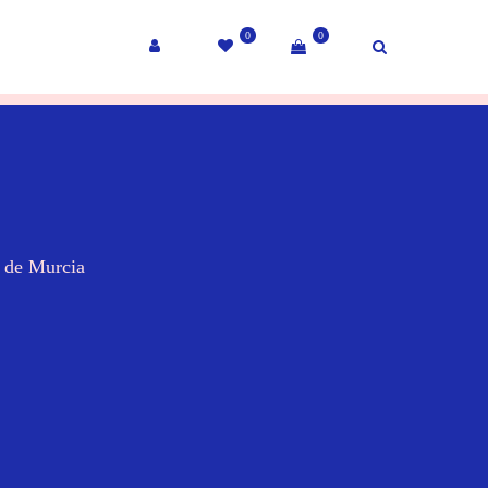
0
0
a de Murcia