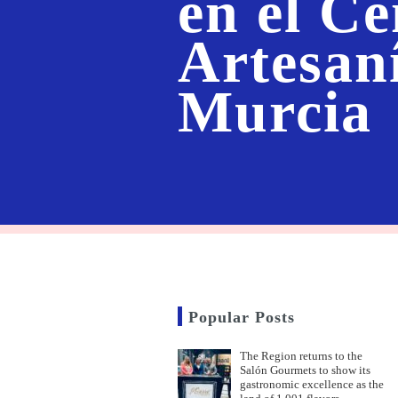
en el Ce
Artesan
Murcia
Popular Posts
The Region returns to the
Salón Gourmets to show its
gastronomic excellence as the