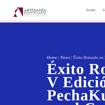
home
S
Home
|
News
|
Éxito Rotundo en 
Éxito R
V Edici
PechaKu