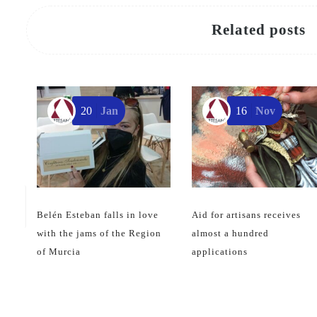
Related posts
20
Jan
16
Nov
Belén Esteban falls in love
Aid for artisans receives
with the jams of the Region
almost a hundred
of Murcia
applications