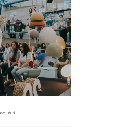
ews
0