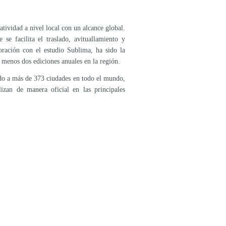
ividad a nivel local con un alcance global.
 se facilita el traslado, avituallamiento y
boración con el estudio Sublima, ha sido la
menos dos ediciones anuales en la región.
o a más de 373 ciudades en todo el mundo,
zan de manera oficial en las principales
Six entrepreneurs receive, by Info, recognition as Entrepreneurs of the Month
Los Centros de Artesanía de Lorca y Cartagena se suman un año más a la Noche de los Museos