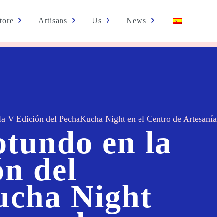
tore
Artisans
Us
News
la V Edición del PechaKucha Night en el Centro de Artesaní
otundo en la
ón del
cha Night