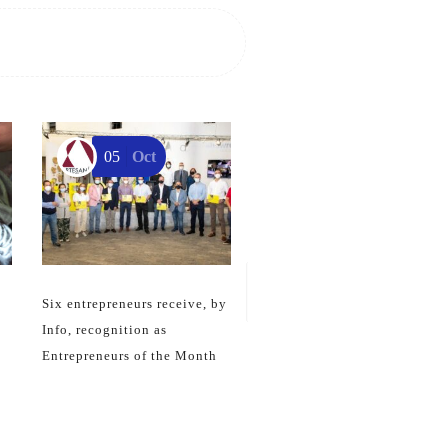
05
Oct
16
May
Los Centros de Artesanía de
Lorca y Cartagena se suman
un año más a la Noche de los
Museos
Six entrepreneurs receive, by
Info, recognition as
Entrepreneurs of the Month