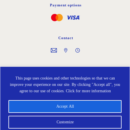
Payment options
Contact
Follow us on
This page uses cookies and other technologies so that we can
improve your experience on our site. By clicking "Accept all", you
agree to our use of cookies.
Click for more information
Accept All
Cookies policy
Protección de Datos
Terms and Conditions
Customize