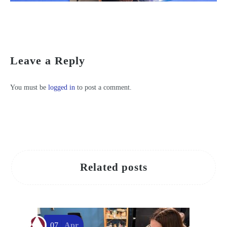
Más de 260 niños y niñas participan en los talleres de Semana Santa y Fiestas de Primavera del Centro Regional de Artesanía de Murcia
Leave a Reply
You must be
logged in
to post a comment.
Related posts
07
Apr