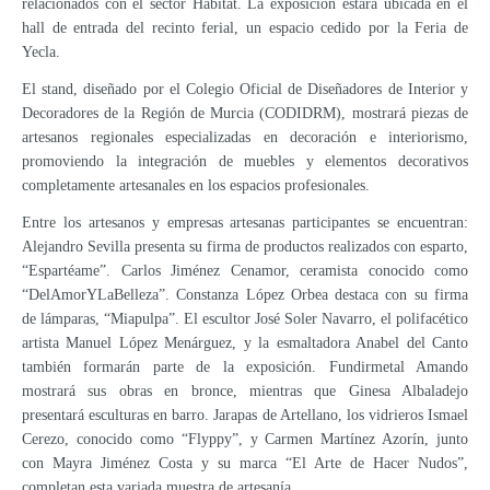
relacionados con el sector Hábitat. La exposición estará ubicada en el
hall de entrada del recinto ferial, un espacio cedido por la Feria de
Yecla.
El stand, diseñado por el Colegio Oficial de Diseñadores de Interior y
Decoradores de la Región de Murcia (CODIDRM), mostrará piezas de
artesanos regionales especializadas en decoración e interiorismo,
promoviendo la integración de muebles y elementos decorativos
completamente artesanales en los espacios profesionales.
Entre los artesanos y empresas artesanas participantes se encuentran:
Alejandro Sevilla presenta su firma de productos realizados con esparto,
“Espartéame”. Carlos Jiménez Cenamor, ceramista conocido como
“DelAmorYLaBelleza”. Constanza López Orbea destaca con su firma
de lámparas, “Miapulpa”. El escultor José Soler Navarro, el polifacético
artista Manuel López Menárguez, y la esmaltadora Anabel del Canto
también formarán parte de la exposición. Fundirmetal Amando
mostrará sus obras en bronce, mientras que Ginesa Albaladejo
presentará esculturas en barro. Jarapas de Artellano, los vidrieros Ismael
Cerezo, conocido como “Flyppy”, y Carmen Martínez Azorín, junto
con Mayra Jiménez Costa y su marca “El Arte de Hacer Nudos”,
completan esta variada muestra de artesanía.