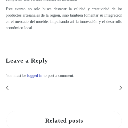
Este evento no solo busca destacar la calidad y creatividad de los
productos artesanales de la región, sino también fomentar su integración
en el mercado del mueble, impulsando así la innovación y el desarrollo
económico local.
The Region celebrates the 'European Days of Crafts' with exhibitions, workshops, guided tours and demonstrations
Leave a Reply
You must be
logged in
to post a comment.
Related posts