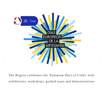
26
Sea
F
d
The Region celebrates the 'European Days of Crafts' with
exhibitions, workshops, guided tours and demonstrations