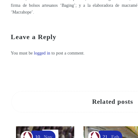
firma de bolsos artesanos ‘Baging’; y a la elaboradora de macramé
‘Macrahope’.
Regional Crafts Awards Gala 2021
The deadline for submitting applications to organize the 2022 Christmas Craft Show is open
Leave a Reply
You must be
logged in
to post a comment.
Related posts
10
Nov
21
Feb