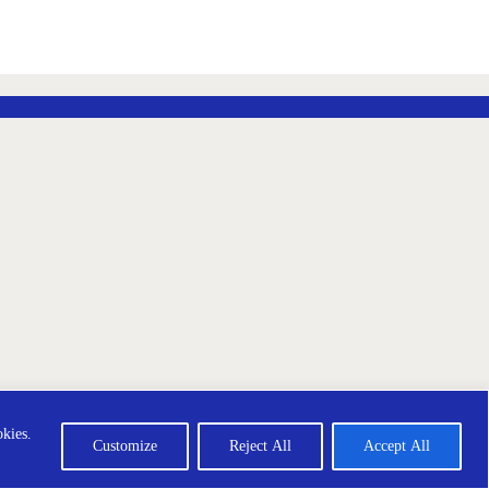
ección de Datos
Terms and Conditions
okies.
Customize
Reject All
Accept All