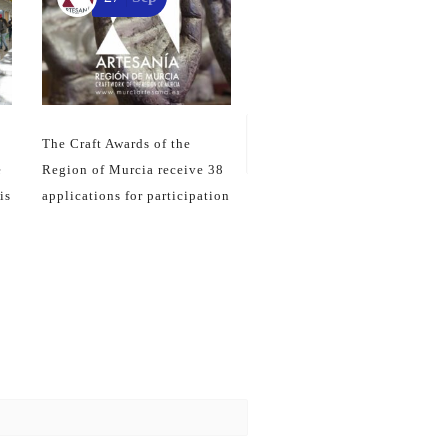
NIGHT OF THE MUSEUMS
AT THE REGIONAL CRAFT
CENTER OF LORCA
g
The Craft Awards of the
e
Region of Murcia receive 38
is
applications for participation