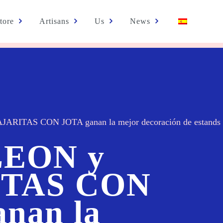
tore
Artisans
Us
News
ITAS CON JOTA ganan la mejor decoración de estands de 
EON y
ITAS CON
nan la